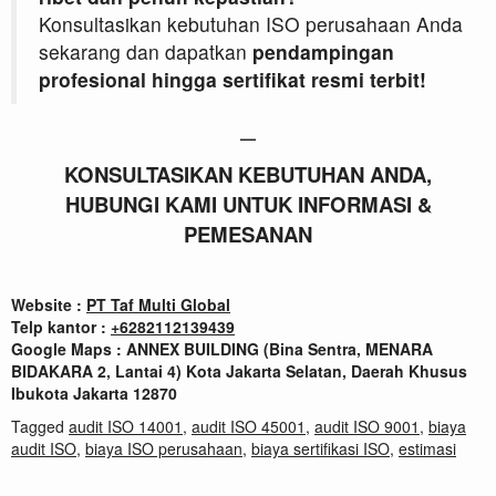
Konsultasikan kebutuhan ISO perusahaan Anda
sekarang dan dapatkan
pendampingan
profesional hingga sertifikat resmi terbit!
—
KONSULTASIKAN KEBUTUHAN ANDA,
HUBUNGI KAMI UNTUK INFORMASI &
PEMESANAN
Website :
PT Taf Multi Global
Telp kantor :
+
6282112139439
Google Maps : ANNEX BUILDING (Bina Sentra, MENARA
BIDAKARA 2, Lantai 4) Kota Jakarta Selatan, Daerah Khusus
Ibukota Jakarta 12870
Tagged
audit ISO 14001
,
audit ISO 45001
,
audit ISO 9001
,
biaya
audit ISO
,
biaya ISO perusahaan
,
biaya sertifikasi ISO
,
estimasi
biaya ISO
,
harga audit ISO
,
jasa audit ISO