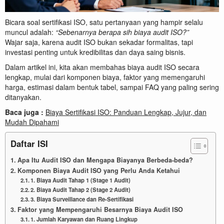
Bicara soal sertifikasi ISO, satu pertanyaan yang hampir selalu
muncul adalah:
“Sebenarnya berapa sih biaya audit ISO?”
Wajar saja, karena audit ISO bukan sekadar formalitas, tapi
investasi penting untuk kredibilitas dan daya saing bisnis.
Dalam artikel ini, kita akan membahas biaya audit ISO secara
lengkap, mulai dari komponen biaya, faktor yang memengaruhi
harga, estimasi dalam bentuk tabel, sampai FAQ yang paling sering
ditanyakan.
Baca juga :
Biaya Sertifikasi ISO: Panduan Lengkap, Jujur, dan
Mudah Dipahami
Daftar ISI
Apa Itu Audit ISO dan Mengapa Biayanya Berbeda-beda?
Komponen Biaya Audit ISO yang Perlu Anda Ketahui
1. Biaya Audit Tahap 1 (Stage 1 Audit)
2. Biaya Audit Tahap 2 (Stage 2 Audit)
3. Biaya Surveillance dan Re-Sertifikasi
Faktor yang Mempengaruhi Besarnya Biaya Audit ISO
1. Jumlah Karyawan dan Ruang Lingkup