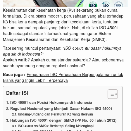
Keselamatan dan kesehatan kerja (K3) sekarang bukan cuma
formalitas. Di era bisnis modern, perusahaan yang abai terhadap
K3 bisa kena dampak panjang: dari kecelakaan kerja, tuntutan
hukum, sampai reputasi yang jeblok. Nah, di sinilah ISO 45001
hadir sebagai standar internasional yang mengatur Sistem
Manajemen Keselamatan dan Kesehatan Kerja (SMK3).
Tapi sering muncul pertanyaan:
“ISO 45001 itu dasar hukumnya
apa sih di Indonesia?”
Apakah wajib? Apakah cuma standar sukarela? Atau sebenarnya
sudah nyambung dengan regulasi nasional?
Baca juga :
Pengurusan ISO Perusahaan Berpengalaman untuk
Bisnis yang Ingin Lebih Terpercaya
Daftar ISI
ISO 45001 dan Posisi Hukumnya di Indonesia
Regulasi Nasional yang Menjadi Dasar Hukum ISO 45001
Undang-Undang dan Peraturan K3 yang Relevan
Hubungan ISO 45001 dengan SMK3 (PP No. 50 Tahun 2012)
ISO 45001 vs SMK3: Beda tapi Saling Melengkapi