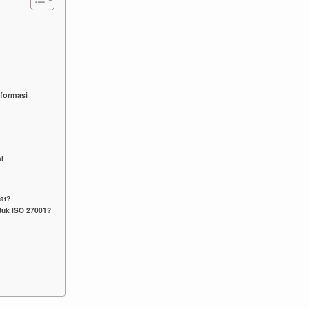
formasi
i
uat?
tuk ISO 27001?