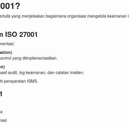
7001?
tulis yang menjelaskan bagaimana organisasi mengelola keamanan inf
m ISO 27001
mentasi:
ation)
kontrol yang diimplementasikan.
on)
asil audit, log keamanan, dan catatan insiden.
hi persyaratan ISMS.
1
la
masi