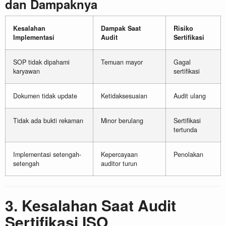
dan Dampaknya
Kesalahan
Dampak Saat
Risiko
Implementasi
Audit
Sertifikasi
SOP tidak dipahami
Temuan mayor
Gagal
karyawan
sertifikasi
Dokumen tidak update
Ketidaksesuaian
Audit ulang
Tidak ada bukti rekaman
Minor berulang
Sertifikasi
tertunda
Implementasi setengah-
Kepercayaan
Penolakan
setengah
auditor turun
3. Kesalahan Saat Audit
Sertifikasi ISO