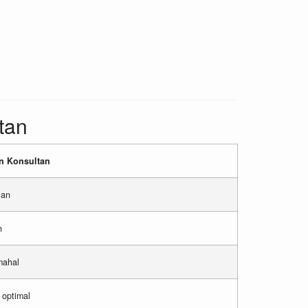
tan
n Konsultan
lan
h
mahal
 optimal