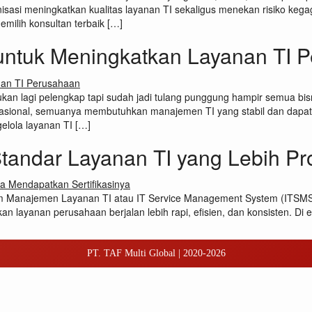
nisasi meningkatkan kualitas layanan TI sekaligus menekan risiko kega
milih konsultan terbaik […]
untuk Meningkatkan Layanan TI 
ukan lagi pelengkap tapi sudah jadi tulang punggung hampir semua bisni
asional, semuanya membutuhkan manajemen TI yang stabil dan dapat d
elola layanan TI […]
andar Layanan TI yang Lebih Pro
tem Manajemen Layanan TI atau IT Service Management System (ITSMS)
kan layanan perusahaan berjalan lebih rapi, efisien, dan konsisten. Di 
PT. TAF Multi Global | 2020-2026