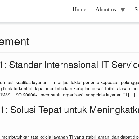
Home
About us
S
gement
: Standar Internasional IT Serv
nformasi, kualitas layanan TI menjadi faktor penentu kepuasan pelan
 tidak terkontrol dapat menimbulkan kerugian besar. Inilah alasan m
ITSMS). ISO 20000-1 membantu organisasi mengelola layanan TI […]
01: Solusi Tepat untuk Meningka
membutuhkan tata kelola layanan TI yang stabil, aman, dan dapat dipre